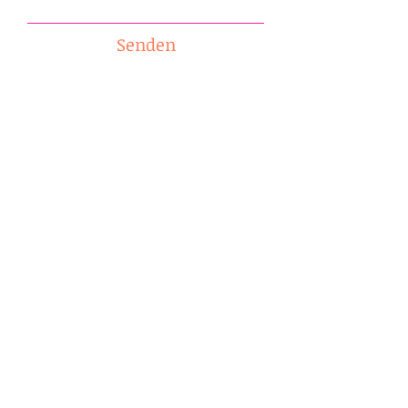
Senden
Anfragen bitte an:
theamengeler@posteo.de
I
mpressum
|
Datenschutz
© 2021 Thea Mengeler